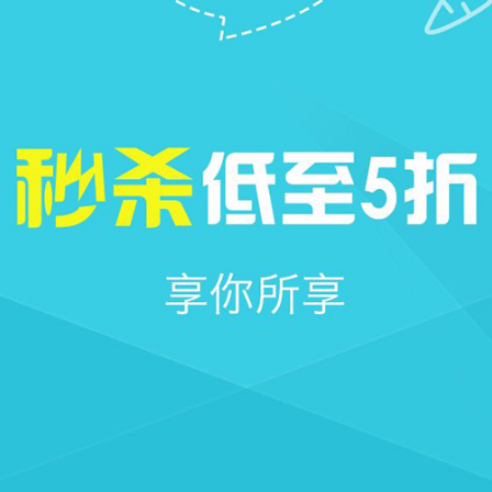







首页
社区
消息
我的