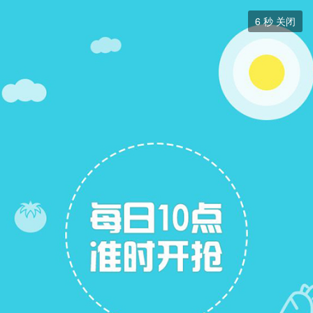
中医中药


5
秒 关闭
中医中药
帖子
0
关注
0
+ 关注
暂无简介, 请在后台版块管理中添加!
全部
最新
热门
热帖
精华

本版块或指定的范围内尚无主题