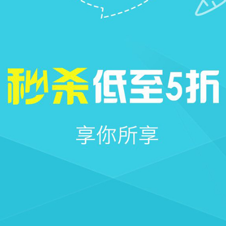







首页
社区
消息
我的