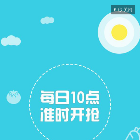
国学综合


5
秒 关闭
国学综合
帖子
0
关注
0
+ 关注
暂无简介, 请在后台版块管理中添加!
全部
最新
热门
热帖
精华

本版块或指定的范围内尚无主题