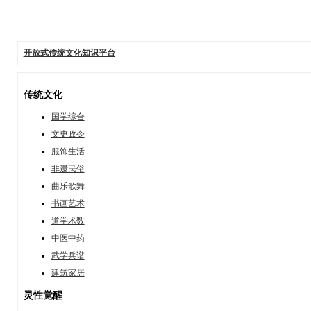
开放式传统文化知识平台
传统文化
国学综合
文史政令
服饰生活
非遗民俗
曲乐歌舞
书画艺术
道学术数
中医中药
武学兵谱
建筑家居
灵性觉醒