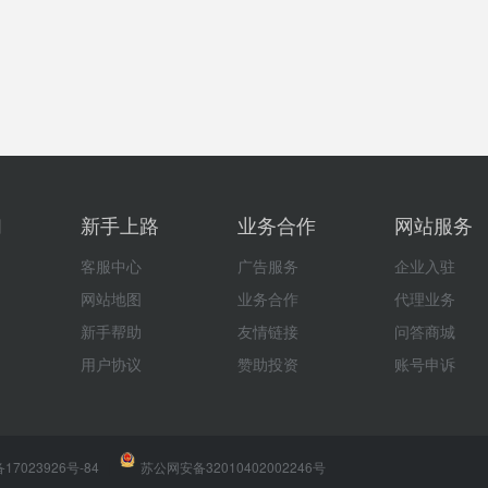
们
新手上路
业务合作
网站服务
客服中心
广告服务
企业入驻
网站地图
业务合作
代理业务
新手帮助
友情链接
问答商城
用户协议
赞助投资
账号申诉
17023926号-84
|
苏公网安备32010402002246号