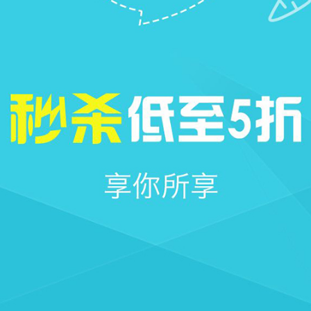







首页
社区
消息
我的