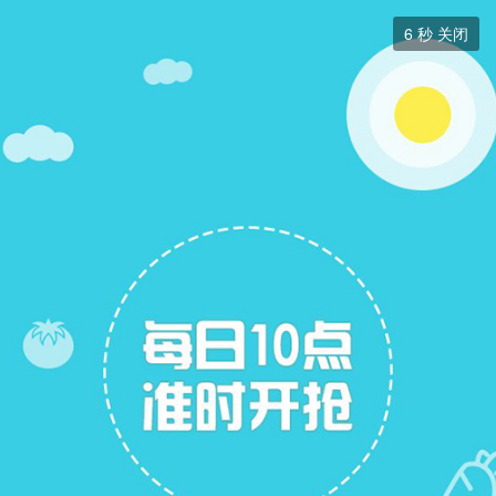
社区

6
秒 关闭
推荐关注
签到
/
3
我关注的
传统文化

灵性觉醒
您关注的版块登录后显示！
站务专区
推荐版块

暂无推荐版块