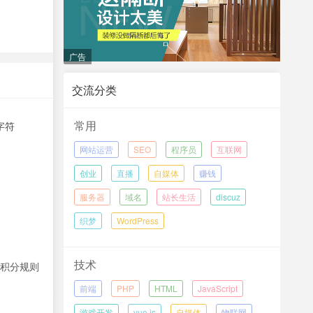
广告
交流分类
常用
字符
网站运营
SEO
程序员
互联网
创业
直播
自媒体
赚钱
服务器
域名
站长生活
discuz
织梦
WordPress
技术
积分规则
前端
PHP
HTML
JavaScript
游戏开发
vue.js
自媒体
物联网