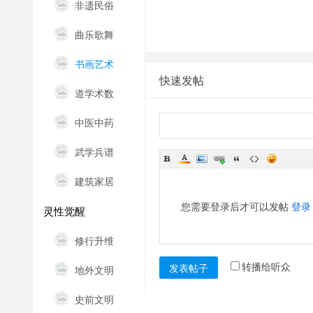
非遗民俗
知
识
曲乐歌舞
平
书画艺术
台
快速发帖
道学术数
中医中药
武学兵谱
建筑家居
您需要登录后才可以发帖
登录
灵性觉醒
修行升维
转播给听众
发表帖子
地外文明
史前文明