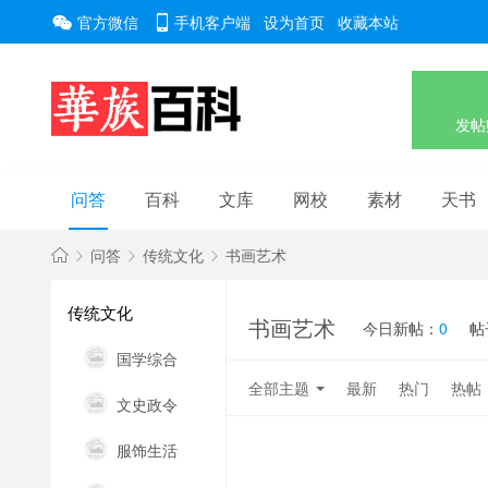
官方微信
手机客户端
设为首页
收藏本站
发帖
问答
百科
文库
网校
素材
天书
问答
传统文化
书画艺术
开
传统文化
放
书画艺术
今日新帖：
0
帖
»
›
›
式
国学综合
传
全部主题
最新
热门
热帖
文史政令
统
文
服饰生活
化